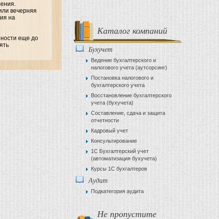
ления.
или вечерняя
ция на
Каталог компаний
нности еще до
ять
Бухучет
Ведение бухгалтерского и
налогового учета (аутсорсинг)
Постановка налогового и
бухгалтерского учета
Восстановление бухгалтерского
учета (бухучета)
Составление, сдача и защита
отчетности
Кадровый учет
Консультирование
1С Бухгалтерский учет
(автоматизация бухучета)
Курсы 1С бухгалтеров
Аудит
Подкатегория аудита
Не пропустите