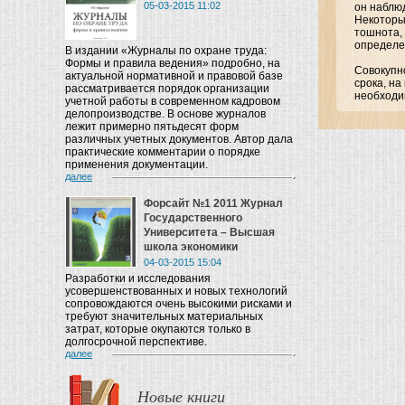
05-03-2015 11:02
он наблюд
Некоторы
тошнота, 
определе
В издании «Журналы по охране труда:
Формы и правила ведения» подробно, на
Совокупн
актуальной нормативной и правовой базе
срока, н
рассматривается порядок организации
необходи
учетной работы в современном кадровом
делопроизводстве. В основе журналов
лежит примерно пятьдесят форм
различных учетных документов. Автор дала
практические комментарии о порядке
применения документации.
далее
Форсайт №1 2011 Журнал
Государственного
Университета – Высшая
школа экономики
04-03-2015 15:04
Разработки и исследования
усовершенствованных и новых технологий
сопровождаются очень высокими рисками и
требуют значительных материальных
затрат, которые окупаются только в
долгосрочной перспективе.
далее
Новые книги