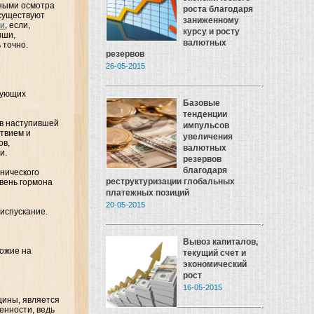
нными осмотра
роста благодаря
 существуют
заниженному
ти
, если,
курсу и росту
ыши,
валютных
 точно.
резервов
26-05-2015
дующих
Базовые
тенденции
ов наступившей
импульсов
ствием и
увеличения
ов,
валютных
и.
резервов
благодаря
нического
реструктуризации глобальных
вень гормона
платежных позиций
20-05-2015
еиспускание.
Вывоз капиталов,
ожие на
текущий счет и
экономический
рост
16-05-2015
щины, является
енности, ведь