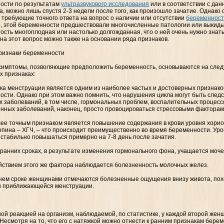
ости по результатам
ультразвукового исследования
или в соответствии с да
а, можно лишь спустя 2-3 недели после того, как произошло зачатие. Однако
 требующие точного ответа на вопрос о наличии или отсутствии
беременнос
, этой беременности предшествовали многочисленные патологии или выкид
сть многоплодная или настолько долгожданная, что о ней очень нужно знать
на этот вопрос можно также на основании ряда признаков.
ризнаки беременности
симптомы, позволяющие предположить беременность, основываются на сле
х признаках:
жка менструации является одним из наиболее частых и достоверных признак
ости. Однако при этом важно помнить, что нарушения цикла могут быть след
х заболеваний, в том числе, гормональных проблем, воспалительных процесс
нных заболеваний, наконец, просто провоцироваться стрессовыми факторам
лее точным признаком является повышение содержания в крови уровня хорио
опина – ХГЧ, – что происходит преимущественно во время беременности. Уро
 стабильно повышаться примерно на 7-8 день после зачатия.
 ранних сроках, в результате изменения гормонального фона, учащается моч
ействием этого же фактора наблюдается болезненность молочных желез.
ннем сроке женщинами отмечаются болезненные ощущения внизу живота, пох
 приближающейся менструации.
ой реакцией на организм, наблюдаемой, по статистике, у каждой второй жен
 Несмотря на то, что его с натяжкой можно отнести к ранним признакам берем