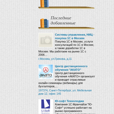
Последние
добавленные
Системы управления, НИЦ -
покупка 1С в Москве
Покупка 1С в Москве, услуги
консультаций по 1С в Москве,
а также доработки 1С в
Москве. Мы работаем на рынке 1С с
2006…
г.Москва, ул.Грекова, д.11
Центр дистанционного
обучения "АКАТО"
Центр дистанционного
обучения «АКАТО» организует
и проводит отраслевые
онлайн-семинары (вебинары) для
бухгалтеров,…
197374, Санкт-Петербург, ул. Мебельная
дом 12, офис 145
Ю-софт Технолоджи
Компания 1С:Франчайзи "Ю-
Софт" успешно работает на
рынке программного