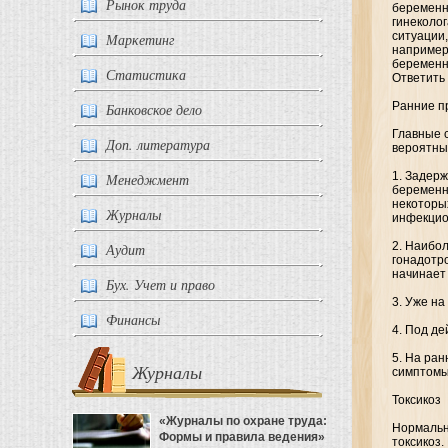
Рынок труда
беременн
гинеколог
ситуации,
Маркетинг
например
беременно
Статистика
Ответить 
Ранние п
Банковское дело
Главные 
Доп. литература
вероятны
1. Задер
Менеджмент
беременн
некоторы
Журналы
инфекцио
2. Наибо
Аудит
гонадотр
начинает
Бух. Учет и право
3. Уже на
Финансы
4. Под д
5. На ра
Журналы
симптомы
Токсикоз
«Журналы по охране труда:
Нормальн
Формы и правила ведения»
токсикоз.