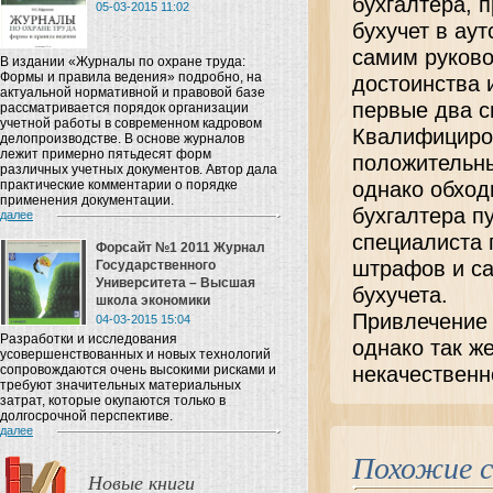
бухгалтера, 
05-03-2015 11:02
бухучет в ау
самим руково
В издании «Журналы по охране труда:
Формы и правила ведения» подробно, на
достоинства 
актуальной нормативной и правовой базе
первые два с
рассматривается порядок организации
учетной работы в современном кадровом
Квалифициро
делопроизводстве. В основе журналов
лежит примерно пятьдесят форм
положительны
различных учетных документов. Автор дала
практические комментарии о порядке
однако обход
применения документации.
бухгалтера п
далее
специалиста 
Форсайт №1 2011 Журнал
штрафов и са
Государственного
Университета – Высшая
бухучета.
школа экономики
Привлечение 
04-03-2015 15:04
Разработки и исследования
однако так ж
усовершенствованных и новых технологий
сопровождаются очень высокими рисками и
некачественн
требуют значительных материальных
затрат, которые окупаются только в
долгосрочной перспективе.
далее
Похожие 
Новые книги