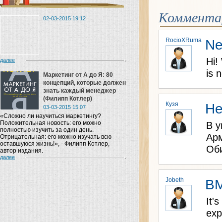
Коммента
02-03-2015 19:12
RocioXRuma
Ne
Hi!
далее
is 
Маркетинг от A до Я: 80
концепций, которые должен
знать каждый менеджер
(Филипп Котлер)
Кузя
Не
03-03-2015 15:07
«Сложно ли научиться маркетингу?
Положительная новость: его можно
В у
полностью изучить за один день.
Арм
Отрицательная: его можно изучать всю
оставшуюся жизнь!», - Филипп Котлер,
Об
автор издания.
далее
Jobeth
B
It'
exp