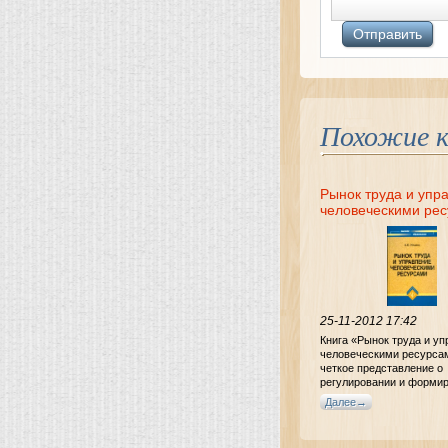
Похожие к
Рынок труда и упр
человеческими ре
– Людмила Ильина
25-11-2012 17:42
Книга «Рынок труда и у
человеческими ресурса
четкое представление о
регулировании и форми
рынка труда, как соврем
Далее
динамичной системы со
трудовых отношений, н
связанных с реализацие