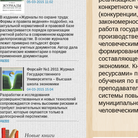
05-03-2015 11:02
конкретного 
(конкуренции
В издании «Журналы по охране труда:
закономернос
Формы и правила ведения» подробно, на
актуальной нормативной и правовой базе
работа госуд
рассматривается порядок организации
учетной работы в современном кадровом
производстве
делопроизводстве. В основе журналов
человеческим
лежит примерно пятьдесят форм
различных учетных документов. Автор дала
формированию
практические комментарии о порядке
применения документации.
составляющей
далее
экономики. К
Форсайт №1 2011 Журнал
ресурсами» п
Государственного
Университета – Высшая
обучения по 
школа экономики
преподавател
04-03-2015 15:04
системы пов
Разработки и исследования
усовершенствованных и новых технологий
муниципально
сопровождаются очень высокими рисками и
требуют значительных материальных
человеческим
затрат, которые окупаются только в
долгосрочной перспективе.
далее
Новые книги