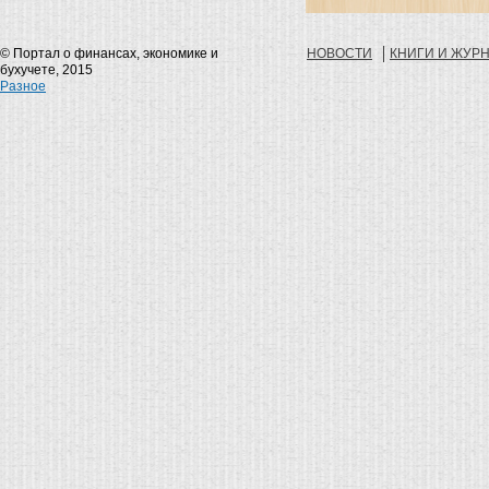
способностей к труду вс
населения или конкретно
человека на основе рын
принципов (конкуренции,
© Портал о финансах, экономике и
НОВОСТИ
КНИГИ И ЖУР
предложений и спроса).
бухучете, 2015
Разное