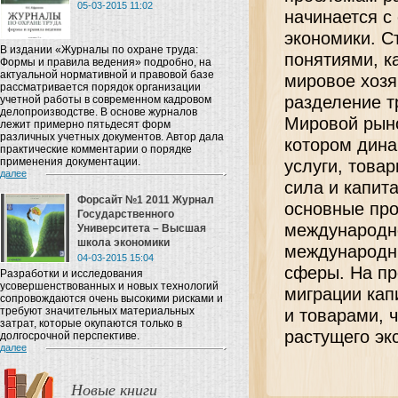
05-03-2015 11:02
начинается с
экономики. С
В издании «Журналы по охране труда:
понятиями, к
Формы и правила ведения» подробно, на
актуальной нормативной и правовой базе
мировое хозя
рассматривается порядок организации
разделение т
учетной работы в современном кадровом
делопроизводстве. В основе журналов
Мировой рыно
лежит примерно пятьдесят форм
различных учетных документов. Автор дала
котором дина
практические комментарии о порядке
применения документации.
услуги, това
далее
сила и капит
Форсайт №1 2011 Журнал
основные про
Государственного
международн
Университета – Высшая
школа экономики
международн
04-03-2015 15:04
сферы. На пр
Разработки и исследования
усовершенствованных и новых технологий
миграции кап
сопровождаются очень высокими рисками и
требуют значительных материальных
и товарами, 
затрат, которые окупаются только в
растущего эк
долгосрочной перспективе.
далее
Новые книги