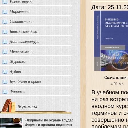
Рынок труда
Дата: 25.11.2
Маркетинг
Статистика
Банковское дело
Доп. литература
Менеджмент
Журналы
Аудит
Скачать кни
Бух. Учет и право
4.91 мб
Финансы
В учебном по
ни раз встрет
Журналы
вводном курс
терминов и с
совершенно н
«Журналы по охране труда:
Формы и правила ведения»
проблемам ра