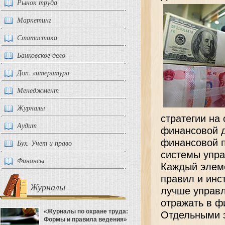
Рынок труда
Маркетинг
Статистика
Банковское дело
Доп. литература
Менеджмент
Журналы
стратегии на
Аудит
финансовой 
финансовой п
Бух. Учет и право
системы упр
Финансы
Каждый элеме
правил и инс
Журналы
лучше управл
отражать в ф
«Журналы по охране труда:
Отдельными 
Формы и правила ведения»