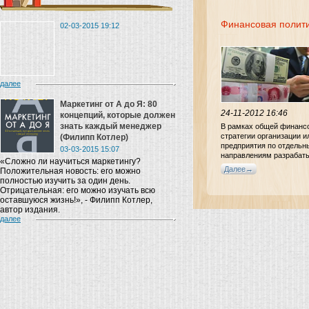
Финансовая полит
02-03-2015 19:12
далее
Маркетинг от A до Я: 80
24-11-2012 16:46
концепций, которые должен
знать каждый менеджер
В рамках общей финанс
стратегии организации и
(Филипп Котлер)
предприятия по отдель
03-03-2015 15:07
направлениям разрабат
«Сложно ли научиться маркетингу?
отдельные финансовые 
Далее
Положительная новость: его можно
финансовой политикой
полностью изучить за один день.
предприятия понимаетс
Отрицательная: его можно изучать всю
разделение финансо-вой
оставшуюся жизнь!», - Филипп Котлер,
на определенные элеме
автор издания.
управления финансовой
далее
деятельностью организа
Направлением финансо
политики является пост
действенной системы у
финансами предприятия