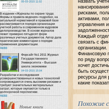
назвать учет
05-03-2015 11:02
нансирования
рисками, пол
В издании «Журналы по охране труда:
Формы и правила ведения» подробно, на
активами, по
актуальной нормативной и правовой базе
управления и
рассматривается порядок организации
учетной работы в современном кадровом
задолженнос
делопроизводстве. В основе журналов
лежит примерно пятьдесят форм
Каждый отде
различных учетных документов. Автор дала
практические комментарии о порядке
связать с фи
применения документации.
организации.
далее
Финансовую п
Форсайт №1 2011 Журнал
по ряду вопр
Государственного
Университета – Высшая
хочет достич
школа экономики
быть осущест
04-03-2015 15:04
Разработки и исследования
ресурсы для 
усовершенствованных и новых технологий
сопровождаются очень высокими рисками и
какие показа
требуют значительных материальных
затрат, которые окупаются только в
долгосрочной перспективе.
далее
Похожие 
Новые книги