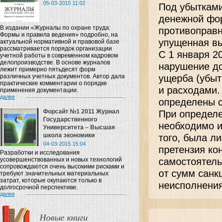
05-03-2015 11:02
Под убыткам
денежной фо
В издании «Журналы по охране труда:
противоправн
Формы и правила ведения» подробно, на
упущенная вы
актуальной нормативной и правовой базе
рассматривается порядок организации
С 1 января 2
учетной работы в современном кадровом
делопроизводстве. В основе журналов
нарушение до
лежит примерно пятьдесят форм
различных учетных документов. Автор дала
ущерба (убыт
практические комментарии о порядке
и расходами.
применения документации.
далее
определены с
Форсайт №1 2011 Журнал
При определе
Государственного
необходимо и
Университета – Высшая
школа экономики
того, была л
04-03-2015 15:04
претензия ко
Разработки и исследования
усовершенствованных и новых технологий
самостоятель
сопровождаются очень высокими рисками и
от сумм санк
требуют значительных материальных
затрат, которые окупаются только в
неисполнения
долгосрочной перспективе.
далее
Новые книги