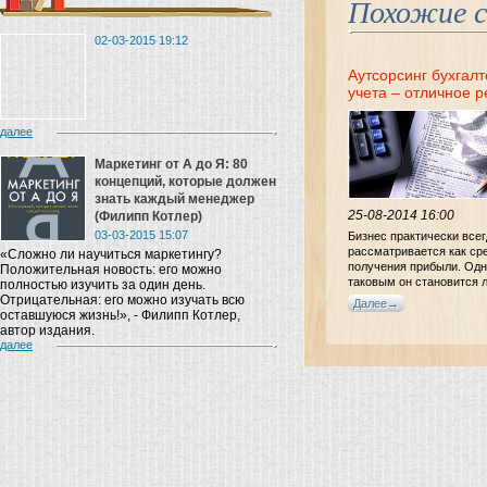
Похожие 
02-03-2015 19:12
Аутсорсинг бухгалт
учета – отличное 
для Вашего бизнес
далее
Маркетинг от A до Я: 80
концепций, которые должен
знать каждый менеджер
25-08-2014 16:00
(Филипп Котлер)
03-03-2015 15:07
Бизнес практически всег
рассматривается как ср
«Сложно ли научиться маркетингу?
получения прибыли. Одн
Положительная новость: его можно
таковым он становится 
полностью изучить за один день.
тех, кто умеет в своем 
Отрицательная: его можно изучать всю
Далее
оптимально использоват
оставшуюся жизнь!», - Филипп Котлер,
автор издания.
далее