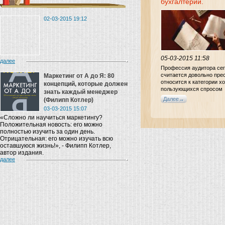
бухгалтерии.
02-03-2015 19:12
05-03-2015 11:58
далее
Профессия аудитора се
считается довольно пре
Маркетинг от A до Я: 80
относится к категории х
концепций, которые должен
пользующихся спросом
знать каждый менеджер
интеллектуальных проф
Далее
(Филипп Котлер)
рынке труда. Стать
03-03-2015 15:07
высокопрофессиональн
«Сложно ли научиться маркетингу?
аудитом не просто, од-н
Положительная новость: его можно
несколько путей достиже
полностью изучить за один день.
Отрицательная: его можно изучать всю
оставшуюся жизнь!», - Филипп Котлер,
автор издания.
далее