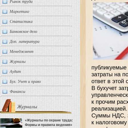
Рынок труда
Маркетинг
Статистика
Банковское дело
Доп. литература
Менеджмент
Журналы
публикуемые 
Аудит
затраты на п
ответ в этой 
Бух. Учет и право
В бухучет за
Финансы
управленчески
к прочим рас
Журналы
реализацией.
Суммы НДС, з
«Журналы по охране труда:
к налоговому
Формы и правила ведения»