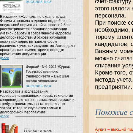
счет-фактуру
05-03-2015 11:02
этого налоги
персонала.
В издании «Журналы по охране труда:
Формы и правила ведения» подробно, на
При поиске с
актуальной нормативной и правовой базе
необходимо, 
рассматривается порядок организации
учетной работы в современном кадровом
торому агент
делопроизводстве. В основе журналов
лежит примерно пятьдесят форм
кандидатов, 
различных учетных документов. Автор дала
практические комментарии о порядке
Важным момен
применения документации.
можно считать
далее
списания услу
Форсайт №1 2011 Журнал
Кроме того, о
Государственного
Университета – Высшая
метода учета
школа экономики
предприятии.
04-03-2015 15:04
Разработки и исследования
усовершенствованных и новых технологий
сопровождаются очень высокими рисками и
требуют значительных материальных
затрат, которые окупаются только в
Похожие 
долгосрочной перспективе.
далее
Новые книги
Аудит – высший пи